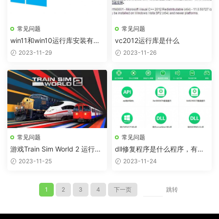
常见问题
常见问题
win11和win10运行库安装有区
vc2012运行库是什么
别吗？
2023-11-29
2023-11-26
常见问题
常见问题
游戏Train Sim World 2 运行提
dll修复程序是什么程序，有哪
示需要以下组件：Microsoft Vi
些？
2023-11-25
2023-11-24
sual C++Runtime
1
2
3
4
下一页
跳转