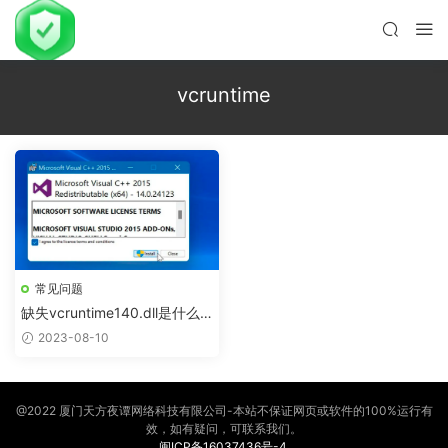
vcruntime
常见问题
缺失vcruntime140.dll是什么
问题？vcruntime140.dll是什
2023-08-10
么，如何解决？
@2022 厦门天方夜谭网络科技有限公司-本站不保证网页或软件的100%运行有
效，如有疑问，可联系我们。
闽ICP备16037436号-4